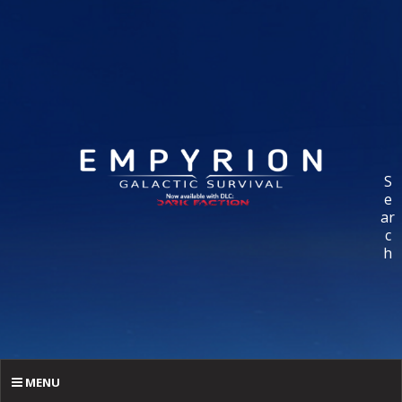
S
e
ar
c
h
MENU