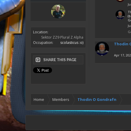
Ju
T
(
Ge
Ju
Location:
G
Sektor ZZ9 Plural Z Alpha
Occupation:
scolasticus :o)
Thodin 
Apr 17, 20
SHARE THIS PAGE
Home
Members
Thodin O Gondrafn