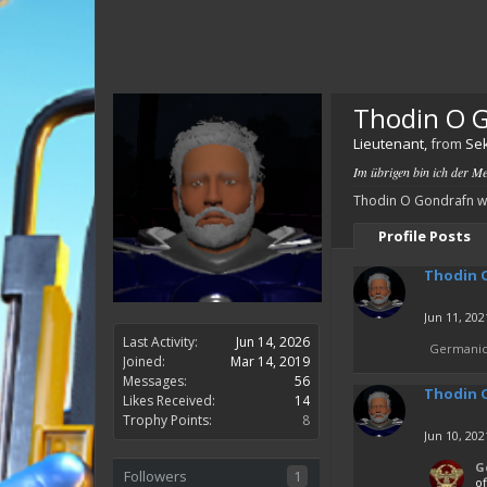
Thodin O 
Lieutenant
,
from
Sek
Im übrigen bin ich der M
Thodin O Gondrafn wa
Profile Posts
Thodin 
Jun 11, 202
Last Activity:
Jun 14, 2026
Germanic
Joined:
Mar 14, 2019
Messages:
56
Thodin 
Likes Received:
14
Trophy Points:
8
Jun 10, 202
G
Followers
1
o