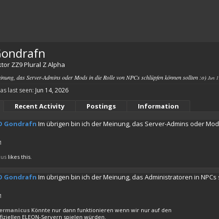
Gondrafn
tor ZZ9 Plural Z Alpha
einung, das Server-Admins oder Mods in die Rolle von NPCs schlüpfen können sollten :o)
Jun 1
s last seen:
Jun 14, 2026
Recent Activity
Postings
Information
O Gondrafn
Im übrigen bin ich der Meinung, das Server-Admins oder Mods
1
us
likes this.
O Gondrafn
Im übrigen bin ich der Meinung, das Administratoren in NPCs 
1
ermanicus
Könnte nur dann funktionieren wenn wir nur auf den
ffiziellen ELEON-Servern spielen würden.