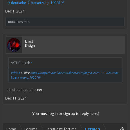
0-deutsche-Übersetzung.102619/
Dec 1, 2024
bio3
likes this.
bio3
Ensign
ASTIC said:
↑
@bio3
s. hier
https://empyriononline.com/threads/reforged-eden-2-0-deutsche-
Übersetzung.102619/
dankeschön sehr nett
Dec 11, 2024
(You must log in or sign up to reply here.)
Home
Forums
Language forums
German