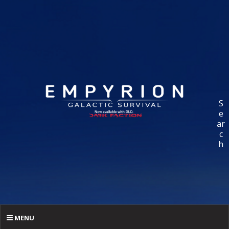
S
e
ar
c
h
MENU