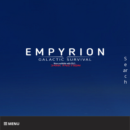
S
e
ar
c
h
MENU